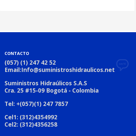
CONTACTO
(057) (1) 247 42 52
Email:
Info@suministroshidraulicos.net
Suministros Hidraúlicos S.A.S
Cra. 25 #15-09 Bogotá - Colombia
Tel: +(057)(1) 247 7857
Cel1: (312)4354992
Cel2: (312)4356258