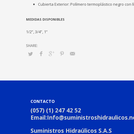
Cubierta Exterior: Polímero termoplástico negro con l
MEDIDAS DISPONIBLES
1/2”, 3/4”, 1”
CONTACTO
(057) (1) 247 42 52
Email:
Info@suministroshidraulicos.n
Suministros Hidraúlicos S.A.S