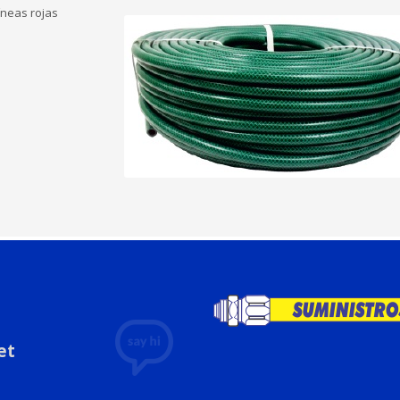
íneas rojas
et