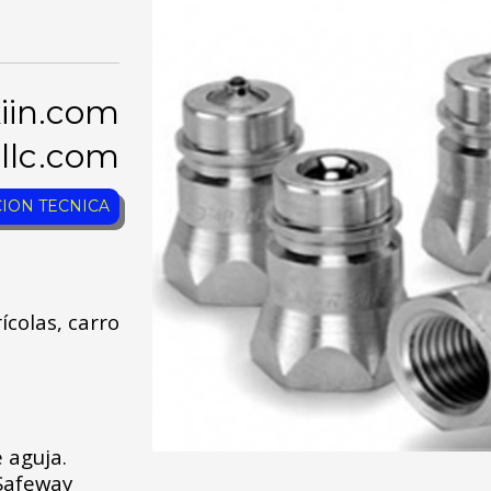
iin.com
gllc.com
ION TECNICA
ícolas, carro
 aguja.
 Safeway